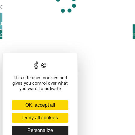
vegetales
Que voulez-vous faire ?
VOIR LE CONTENU DU PANIER
CONTINUER VOS
ACHATS
Mentions légales
Contact
Conditions générales de
vente
This site uses cookies and
gives you control over what
you want to activate
OK, accept all
Deny all cookies
Personalize